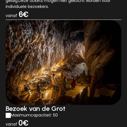
geldig.Deze tickets mogen niet gekocht worden voor
individuele bezoekers.
6€
vanaf
Bezoek van de Grot
Maximumcapaciteit: 50
0€
vanaf