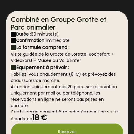
Combiné en Groupe Grotte et
Parc animalier
Durée :
60 minute(s)
Confirmation :
Immédiate
La formule comprend :
Visite guidée de la Grotte de Lorette-Rochefort +
Vidéokarst + Musée du Val d'Enfer
Équipement à prévoir :
Habillez-vous chaudement (8°C) et prévoyez des
chaussures de marche.
Attention uniquement dès 20 pers., sur réservation
uniquement par mail ou par téléphone, les
réservations en ligne ne seront pas prises en
compte.
Ces billets ne peuvent être achetés pour une visite
18 €
individuelle.
à partir de
Réserver